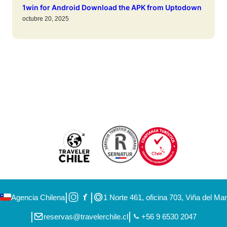
1win for Android Download the APK from Uptodown
octubre 20, 2025
|
|
Agencia Chilena
1 Norte 461, oficina 703, Viña del Mar
|
|
reservas@travelerchile.cl
+56 9 6530 2047