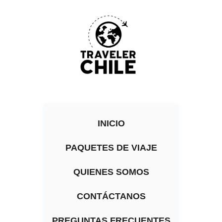
Saltar
al
contenido
INICIO
PAQUETES DE VIAJE
QUIENES SOMOS
CONTÁCTANOS
PREGUNTAS FRECUENTES